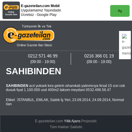
E-gazeteilan.com Mobil
Uygulamamız Yayındadır.
Aç
Ücretsiz - Google Play
Türkiyenin İlk ve Tek
Online Gazete İlan Sitesi
0212 571 46 99
0216 366 01 19
(09:00 - 19:00)
(09:00 - 19:00)
SAHIBINDEN
SAHIBINDEN
acıl yuksek kıra getırılı ıshanıkatı yatırımcıya fırsat 15 ıcın cok
dusuk fıyat 1.100.000 usd 400m2 taksım meydani 0532.496.56.47
Etiket :
İSTANBUL
,
EMLAK
,
Satılık İş Yeri
,
23.09.2014
,
24.09.2014
,
Normal
ilan
E-gazeteilan.com
Yitik Ajans
Projesidir.
Tüm Hakları Saklıdır.