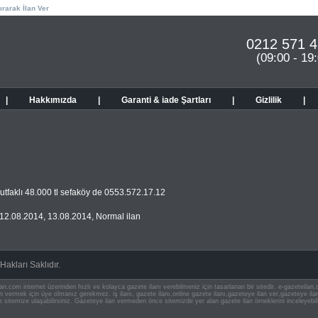
ırarak İlan Ver
0212 571 4
(09:00 - 19
|
Hakkımızda
|
Garanti & iade Şartları
|
Gizlilik
|
tfaklı 48.000 tl sefaköy de 0553.572.17.12
12.08.2014
,
13.08.2014
,
Normal ilan
akları Saklıdır.
an.com internet üzerinden hızlı ve kolayca gazete ilanı verebilmeniz için tasarlanan bir sitedir. e-gazeteila
ilan vermek için üye olmanız gerekmez. iş ilanı, gazete ilanı,online gazete ilanı,gazeteye ilan ver,gazeteye
e sitemize ulaşabilirsiniz. Gazeteye ilan vermeden önce sitemizde yer alan gazete ilan örneklerini inceleyebili