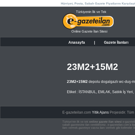
Hürriyet, Posta, Sabah Gazete Fiyatlarını Karşılaşt
Türkiyenin İlk ve Tek
Online Gazete İlan Sitesi
Anasayfa
|
Gazete İlanları
23M2+15M2
23M2+15M2
depolu dogalgazlı wc-duş-mu
Etiket :
İSTANBUL
,
EMLAK
,
Satılık İş Yeri
,
E-gazeteilan.com
Yitik Ajans
Projesidir.
Tüm H
Türkiye'nin ilk ve tek
online gazete ilan sitesi
e-gazeteil
sabah gazetesine ilan verebilirsiniz. e-gazeteilan.com'a 
ilanı vermek,gazeteye vasıta ilanı vermek gibi kelimeler il