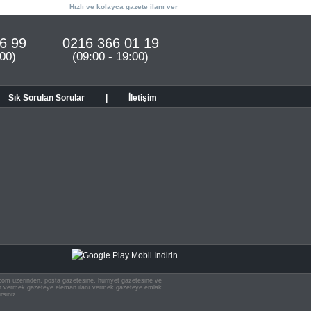
Hızlı ve kolayca gazete ilanı ver
6 99
0216 366 01 19
:00)
(09:00 - 19:00)
Sık Sorulan Sorular
|
İletişim
n.com üzerinden, posta gazetesine, hürriyet gazetesine ve
 ilan vermek,gazeteye eleman ilanı vermek,gazeteye emlak
rsiniz.