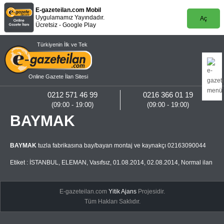
E-gazeteilan.com Mobil
Uygulamamız Yayındadır.
Aç
Ücretsiz - Google Play
Türkiyenin İlk ve Tek
Online Gazete İlan Sitesi
0212 571 46 99
0216 366 01 19
(09:00 - 19:00)
(09:00 - 19:00)
BAYMAK
BAYMAK
tuzla fabrikasına bay/bayan montaj ve kaynakçı 02163090044
Etiket :
İSTANBUL
,
ELEMAN
,
Vasıfsız
,
01.08.2014
,
02.08.2014
,
Normal ilan
E-gazeteilan.com
Yitik Ajans
Projesidir.
Tüm Hakları Saklıdır.