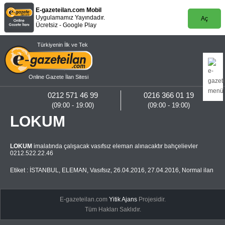
E-gazeteilan.com Mobil
Uygulamamız Yayındadır.
Aç
Ücretsiz - Google Play
Türkiyenin İlk ve Tek
Online Gazete İlan Sitesi
0212 571 46 99
0216 366 01 19
(09:00 - 19:00)
(09:00 - 19:00)
LOKUM
LOKUM
imalatında çalışacak vasıfsız eleman alınacaktır bahçelievler
0212.522.22.46
Etiket :
İSTANBUL
,
ELEMAN
,
Vasıfsız
,
26.04.2016
,
27.04.2016
,
Normal ilan
E-gazeteilan.com
Yitik Ajans
Projesidir.
Tüm Hakları Saklıdır.