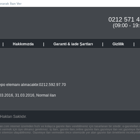
ırarak İlan Ver
0212 571 4
(09:00 - 19
|
Hakkımızda
|
Garanti & iade Şartları
|
Gizlilik
|
epo elemanı alınacaktır.0212.592.97.70
03.2016
,
31.03.2016
,
Normal ilan
akları Saklıdır.
an.com internet üzerinden hızlı ve kolayca gazete ilanı verebilmeniz için tasarlanan bir sitedir. e-gazeteila
ilan vermek için üye olmanız gerekmez. iş ilanı, gazete ilanı,online gazete ilanı,gazeteye ilan ver,gazeteye
e sitemize ulaşabilirsiniz. Gazeteye ilan vermeden önce sitemizde yer alan gazete ilan örneklerini inceleyebili