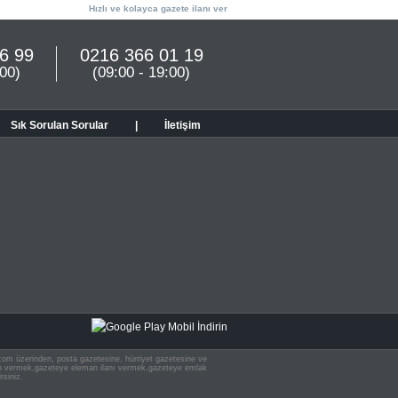
Hızlı ve kolayca gazete ilanı ver
6 99
0216 366 01 19
:00)
(09:00 - 19:00)
Sık Sorulan Sorular
|
İletişim
n.com üzerinden, posta gazetesine, hürriyet gazetesine ve
 ilan vermek,gazeteye eleman ilanı vermek,gazeteye emlak
rsiniz.