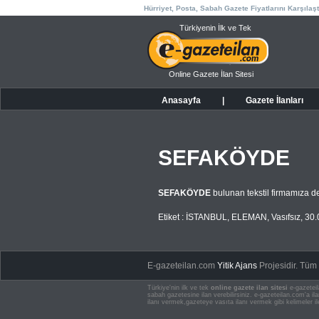
Hürriyet, Posta, Sabah Gazete Fiyatlarını Karşılaşt
Türkiyenin İlk ve Tek
Online Gazete İlan Sitesi
Anasayfa
|
Gazete İlanları
SEFAKÖYDE
SEFAKÖYDE
bulunan tekstil firmamıza d
Etiket :
İSTANBUL
,
ELEMAN
,
Vasıfsız
,
30.
E-gazeteilan.com
Yitik Ajans
Projesidir.
Tüm H
Türkiye'nin ilk ve tek
online gazete ilan sitesi
e-gazeteil
sabah gazetesine ilan verebilirsiniz. e-gazeteilan.com'a 
ilanı vermek,gazeteye vasıta ilanı vermek gibi kelimeler il