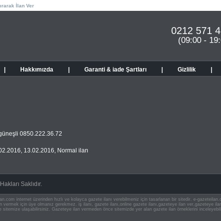
ırarak İlan Ver
0212 571 4
(09:00 - 19
|
Hakkımızda
|
Garanti & iade Şartları
|
Gizlilik
|
güneşli 0850.222.36.72
02.2016
,
13.02.2016
,
Normal ilan
akları Saklıdır.
an.com internet üzerinden hızlı ve kolayca gazete ilanı verebilmeniz için tasarlanan bir sitedir. e-gazeteila
ilan vermek için üye olmanız gerekmez. iş ilanı, gazete ilanı,online gazete ilanı,gazeteye ilan ver,gazeteye
e sitemize ulaşabilirsiniz. Gazeteye ilan vermeden önce sitemizde yer alan gazete ilan örneklerini inceleyebili