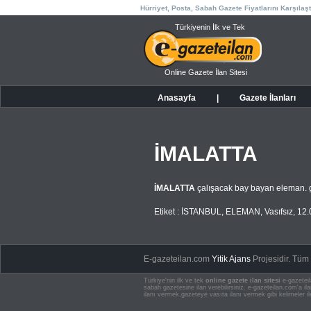
Hürriyet, Posta, Sabah Gazete Fiyatlarını Karşılaşt
Türkiyenin İlk ve Tek
Online Gazete İlan Sitesi
Anasayfa
|
Gazete İlanları
İMALATTA
İMALATTA
çalışacak bay bayan eleman. 
Etiket :
İSTANBUL
,
ELEMAN
,
Vasıfsız
,
12.
E-gazeteilan.com
Yitik Ajans
Projesidir.
Tüm H
Türkiye'nin ilk ve tek
online gazete ilan sitesi
e-gazeteil
sabah gazetesine ilan verebilirsiniz. e-gazeteilan.com'a 
ilanı vermek,gazeteye vasıta ilanı vermek gibi kelimeler il