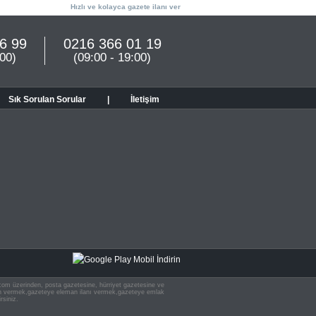
Hızlı ve kolayca gazete ilanı ver
6 99
0216 366 01 19
:00)
(09:00 - 19:00)
Sık Sorulan Sorular
|
İletişim
n.com üzerinden, posta gazetesine, hürriyet gazetesine ve
 ilan vermek,gazeteye eleman ilanı vermek,gazeteye emlak
rsiniz.