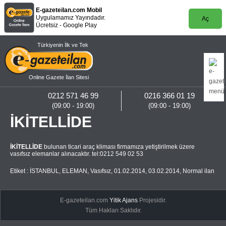
E-gazeteilan.com Mobil
Uygulamamız Yayındadır.
Aç
Ücretsiz - Google Play
Türkiyenin İlk ve Tek
Online Gazete İlan Sitesi
0212 571 46 99
0216 366 01 19
(09:00 - 19:00)
(09:00 - 19:00)
İKİTELLİDE
İKİTELLİDE
bulunan ticari araç kliması firmamıza yetiştirilmek üzere
vasıfsız elemanlar alınacaktır. tel:0212 549 02 53
Etiket :
İSTANBUL
,
ELEMAN
,
Vasıfsız
,
01.02.2014
,
03.02.2014
,
Normal ilan
E-gazeteilan.com
Yitik Ajans
Projesidir.
Tüm Hakları Saklıdır.