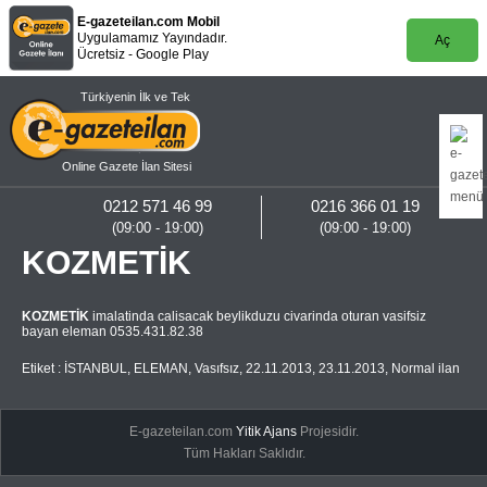
E-gazeteilan.com Mobil
Uygulamamız Yayındadır.
Aç
Ücretsiz - Google Play
Türkiyenin İlk ve Tek
Online Gazete İlan Sitesi
0212 571 46 99
0216 366 01 19
(09:00 - 19:00)
(09:00 - 19:00)
KOZMETİK
KOZMETİK
imalatinda calisacak beylikduzu civarinda oturan vasifsiz
bayan eleman 0535.431.82.38
Etiket :
İSTANBUL
,
ELEMAN
,
Vasıfsız
,
22.11.2013
,
23.11.2013
,
Normal ilan
E-gazeteilan.com
Yitik Ajans
Projesidir.
Tüm Hakları Saklıdır.