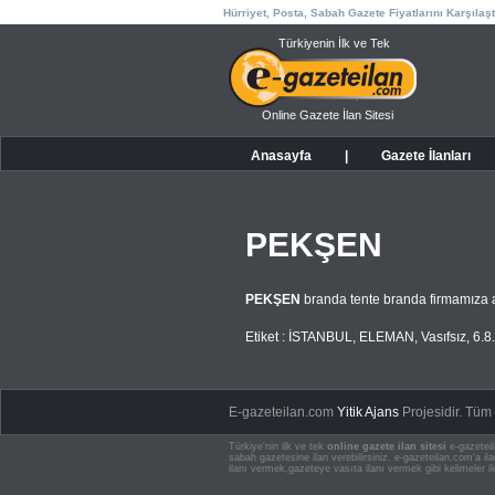
Hürriyet, Posta, Sabah Gazete Fiyatlarını Karşılaşt
Türkiyenin İlk ve Tek
Online Gazete İlan Sitesi
Anasayfa
|
Gazete İlanları
PEKŞEN
PEKŞEN
branda tente branda firmamıza a
Etiket :
İSTANBUL
,
ELEMAN
,
Vasıfsız
,
6.8
E-gazeteilan.com
Yitik Ajans
Projesidir.
Tüm H
Türkiye'nin ilk ve tek
online gazete ilan sitesi
e-gazeteil
sabah gazetesine ilan verebilirsiniz. e-gazeteilan.com'a 
ilanı vermek,gazeteye vasıta ilanı vermek gibi kelimeler il