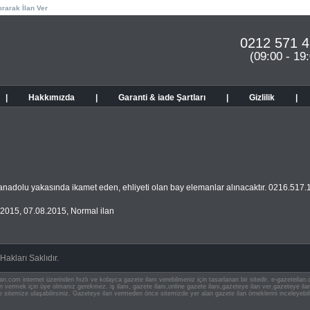
ırarak İlan Ver
0212 571 4
(09:00 - 19
|
Hakkımızda
|
Garanti & iade Şartları
|
Gizlilik
|
nadolu yakasında ikamet eden, ehliyeti olan bay elemanlar alınacaktır. 0216.517.
.2015
,
07.08.2015
,
Normal ilan
akları Saklıdır.
an.com internet üzerinden hızlı ve kolayca gazete ilanı verebilmeniz için tasarlanan bir sitedir. e-gazeteila
ilan vermek için üye olmanız gerekmez. iş ilanı, gazete ilanı,online gazete ilanı,gazeteye ilan ver,gazeteye
e sitemize ulaşabilirsiniz. Gazeteye ilan vermeden önce sitemizde yer alan gazete ilan örneklerini inceleyebili