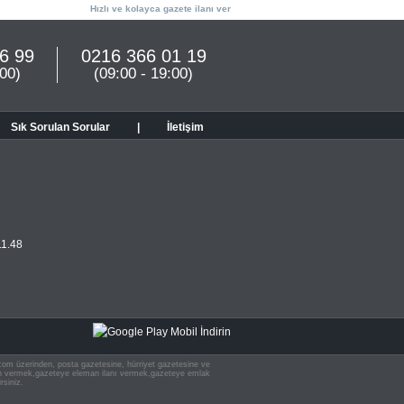
Hızlı ve kolayca gazete ilanı ver
6 99
0216 366 01 19
:00)
(09:00 - 19:00)
Sık Sorulan Sorular
|
İletişim
11.48
n.com üzerinden, posta gazetesine, hürriyet gazetesine ve
 ilan vermek,gazeteye eleman ilanı vermek,gazeteye emlak
rsiniz.