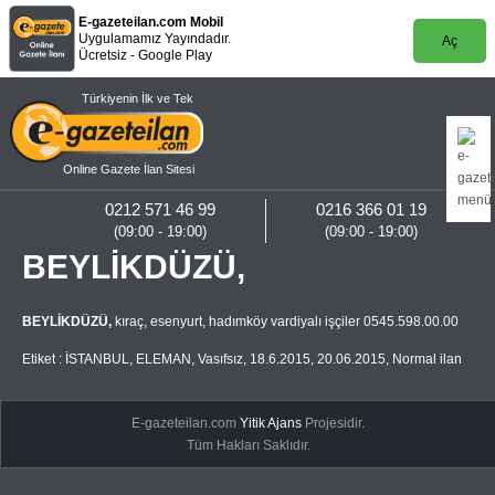
E-gazeteilan.com Mobil
Uygulamamız Yayındadır.
Aç
Ücretsiz - Google Play
Türkiyenin İlk ve Tek
Online Gazete İlan Sitesi
0212 571 46 99
0216 366 01 19
(09:00 - 19:00)
(09:00 - 19:00)
BEYLİKDÜZÜ,
BEYLİKDÜZÜ,
kıraç, esenyurt, hadımköy vardiyalı işçiler 0545.598.00.00
Etiket :
İSTANBUL
,
ELEMAN
,
Vasıfsız
,
18.6.2015
,
20.06.2015
,
Normal ilan
E-gazeteilan.com
Yitik Ajans
Projesidir.
Tüm Hakları Saklıdır.