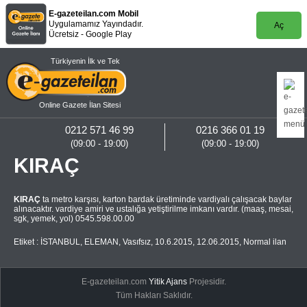
E-gazeteilan.com Mobil
Uygulamamız Yayındadır.
Aç
Ücretsiz - Google Play
Türkiyenin İlk ve Tek
Online Gazete İlan Sitesi
0212 571 46 99
0216 366 01 19
(09:00 - 19:00)
(09:00 - 19:00)
KIRAÇ
KIRAÇ
ta metro karşısı, karton bardak üretiminde vardiyalı çalışacak baylar
alınacaktır. vardiye amiri ve ustalığa yetiştirilme imkanı vardır. (maaş, mesai,
sgk, yemek, yol) 0545.598.00.00
Etiket :
İSTANBUL
,
ELEMAN
,
Vasıfsız
,
10.6.2015
,
12.06.2015
,
Normal ilan
E-gazeteilan.com
Yitik Ajans
Projesidir.
Tüm Hakları Saklıdır.