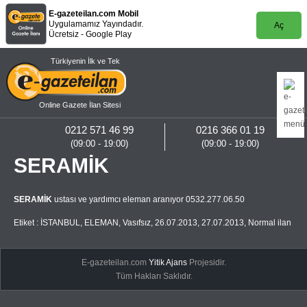
E-gazeteilan.com Mobil
Uygulamamız Yayındadır.
Aç
Ücretsiz - Google Play
Türkiyenin İlk ve Tek
Online Gazete İlan Sitesi
0212 571 46 99
0216 366 01 19
(09:00 - 19:00)
(09:00 - 19:00)
SERAMİK
SERAMİK
ustası ve yardımcı eleman aranıyor 0532.277.06.50
Etiket :
İSTANBUL
,
ELEMAN
,
Vasıfsız
,
26.07.2013
,
27.07.2013
,
Normal ilan
E-gazeteilan.com
Yitik Ajans
Projesidir.
Tüm Hakları Saklıdır.