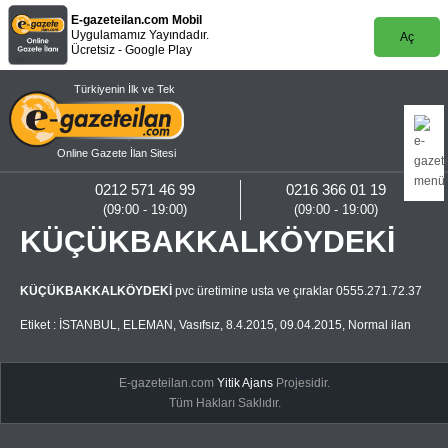
E-gazeteilan.com Mobil
Uygulamamız Yayındadır.
Aç
Ücretsiz - Google Play
Türkiyenin İlk ve Tek
Online Gazete İlan Sitesi
0212 571 46 99
0216 366 01 19
(09:00 - 19:00)
(09:00 - 19:00)
KÜÇÜKBAKKALKÖYDEKİ
KÜÇÜKBAKKALKÖYDEKİ
pvc üretimine usta ve çıraklar 0555.271.72.37
Etiket :
İSTANBUL
,
ELEMAN
,
Vasıfsız
,
8.4.2015
,
09.04.2015
,
Normal ilan
E-gazeteilan.com
Yitik Ajans
Projesidir.
Tüm Hakları Saklıdır.