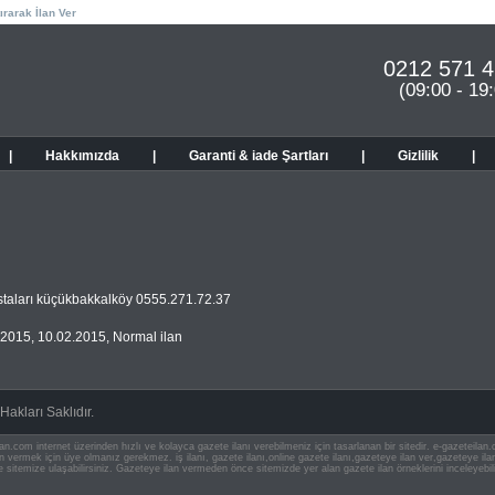
ırarak İlan Ver
0212 571 4
(09:00 - 19
|
Hakkımızda
|
Garanti & iade Şartları
|
Gizlilik
|
taları küçükbakkalköy 0555.271.72.37
.2015
,
10.02.2015
,
Normal ilan
akları Saklıdır.
an.com internet üzerinden hızlı ve kolayca gazete ilanı verebilmeniz için tasarlanan bir sitedir. e-gazeteila
ilan vermek için üye olmanız gerekmez. iş ilanı, gazete ilanı,online gazete ilanı,gazeteye ilan ver,gazeteye
e sitemize ulaşabilirsiniz. Gazeteye ilan vermeden önce sitemizde yer alan gazete ilan örneklerini inceleyebili