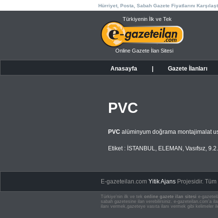
Hürriyet, Posta, Sabah Gazete Fiyatlarını Karşılaşt
Türkiyenin İlk ve Tek
Online Gazete İlan Sitesi
Anasayfa
|
Gazete İlanları
PVC
PVC
alüminyum doğrama montajimalat us
Etiket :
İSTANBUL
,
ELEMAN
,
Vasıfsız
,
9.2
E-gazeteilan.com
Yitik Ajans
Projesidir.
Tüm H
Türkiye'nin ilk ve tek
online gazete ilan sitesi
e-gazeteil
sabah gazetesine ilan verebilirsiniz. e-gazeteilan.com'a 
ilanı vermek,gazeteye vasıta ilanı vermek gibi kelimeler il