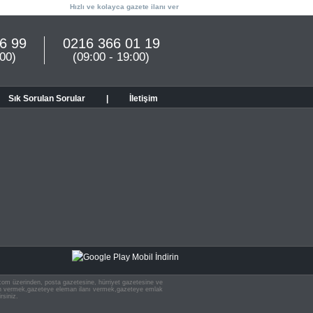
Hızlı ve kolayca gazete ilanı ver
6 99
0216 366 01 19
:00)
(09:00 - 19:00)
Sık Sorulan Sorular
|
İletişim
n.com üzerinden, posta gazetesine, hürriyet gazetesine ve
 ilan vermek,gazeteye eleman ilanı vermek,gazeteye emlak
rsiniz.