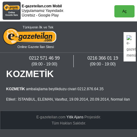
E-gazeteilan.com Mobil
Uygulamamız Yayındadır.
Aç
Ücretsiz - Google Play
Türkiyenin İlk ve Tek
Online Gazete İlan Sitesi
0212 571 46 99
0216 366 01 19
(09:00 - 19:00)
(09:00 - 19:00)
KOZMETİK
KOZMETİK
ambalajlama beylikduzu civari 0212.876.64.35
Etiket :
İSTANBUL
,
ELEMAN
,
Vasıfsız
,
19.09.2014
,
20.09.2014
,
Normal ilan
E-gazeteilan.com
Yitik Ajans
Projesidir.
Tüm Hakları Saklıdır.