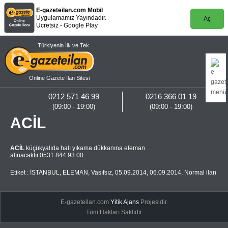
E-gazeteilan.com Mobil
Uygulamamız Yayındadır.
Aç
Ücretsiz - Google Play
Türkiyenin İlk ve Tek
Online Gazete İlan Sitesi
0212 571 46 99
0216 366 01 19
(09:00 - 19:00)
(09:00 - 19:00)
ACİL
ACİL
küçükyalıda halı yıkama dükkanına eleman
alınacaktır.0531.844.93.00
Etiket :
İSTANBUL
,
ELEMAN
,
Vasıfsız
,
05.09.2014
,
06.09.2014
,
Normal ilan
E-gazeteilan.com
Yitik Ajans
Projesidir.
Tüm Hakları Saklıdır.