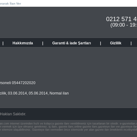
ırarak İlan Ver
0212 571 4
(09:00 - 19
|
Hakkımızda
|
Garanti & iade Şartları
|
Gizlilik
|
personeli 05447202020
ilik
,
03.06.2014
,
05.06.2014
,
Normal ilan
akları Saklıdır.
an.com internet üzerinden hızlı ve kolayca gazete ilanı verebilmeniz için tasarlanan bir sitedir. e-gazeteila
ilan vermek için üye olmanız gerekmez. iş ilanı, gazete ilanı,online gazete ilanı,gazeteye ilan ver,gazeteye
e sitemize ulaşabilirsiniz. Gazeteye ilan vermeden önce sitemizde yer alan gazete ilan örneklerini inceleyebili