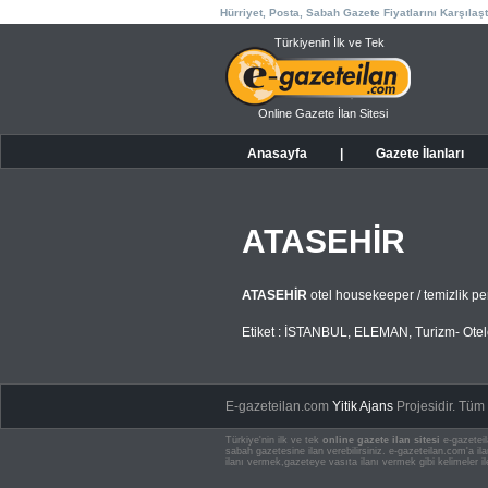
Hürriyet, Posta, Sabah Gazete Fiyatlarını Karşılaşt
Türkiyenin İlk ve Tek
Online Gazete İlan Sitesi
Anasayfa
|
Gazete İlanları
ATASEHİR
ATASEHİR
otel housekeeper / temizlik 
Etiket :
İSTANBUL
,
ELEMAN
,
Turizm- Otelc
E-gazeteilan.com
Yitik Ajans
Projesidir.
Tüm H
Türkiye'nin ilk ve tek
online gazete ilan sitesi
e-gazeteil
sabah gazetesine ilan verebilirsiniz. e-gazeteilan.com'a 
ilanı vermek,gazeteye vasıta ilanı vermek gibi kelimeler il