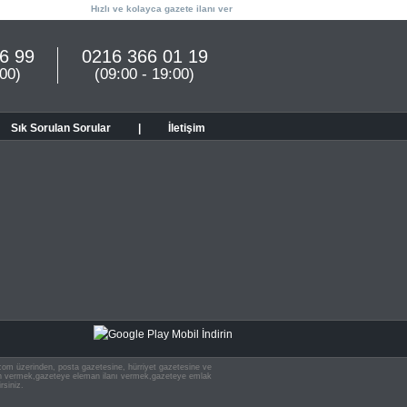
Hızlı ve kolayca gazete ilanı ver
6 99
0216 366 01 19
:00)
(09:00 - 19:00)
Sık Sorulan Sorular
|
İletişim
n.com üzerinden, posta gazetesine, hürriyet gazetesine ve
 ilan vermek,gazeteye eleman ilanı vermek,gazeteye emlak
rsiniz.