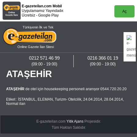
E-gazeteilan.com Mobil
Uygulamamız Yayındadır.
Aç
Ücretsiz - Google Play
Türkiyenin İlk ve Tek
Online Gazete İlan Sitesi
0212 571 46 99
0216 366 01 19
(09:00 - 19:00)
(09:00 - 19:00)
ATAŞEHİR
ATAŞEHİR
de otel için housekeeping personeli aranıyor 0544.720.20.20
Etiket :
İSTANBUL
,
ELEMAN
,
Turizm- Otelcilik
,
24.04.2014
,
28.04.2014
,
Normal ilan
E-gazeteilan.com
Yitik Ajans
Projesidir.
Tüm Hakları Saklıdır.