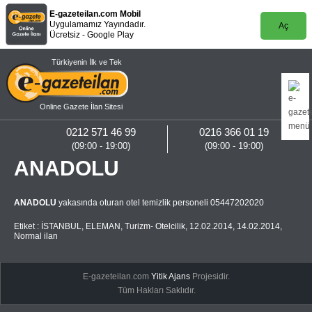
E-gazeteilan.com Mobil
Uygulamamız Yayındadır.
Aç
Ücretsiz - Google Play
Türkiyenin İlk ve Tek
Online Gazete İlan Sitesi
0212 571 46 99
0216 366 01 19
(09:00 - 19:00)
(09:00 - 19:00)
ANADOLU
ANADOLU
yakasında oturan otel temizlik personeli 05447202020
Etiket :
İSTANBUL
,
ELEMAN
,
Turizm- Otelcilik
,
12.02.2014
,
14.02.2014
,
Normal ilan
E-gazeteilan.com
Yitik Ajans
Projesidir.
Tüm Hakları Saklıdır.