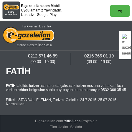
E-gazeteilan.com Mobil
Uygulamamız Yayındadır.
Aç
Ücretsiz - Google Play
Türkiyenin İlk ve Tek
Online Gazete İlan Sitesi
0212 571 46 99
0216 366 01 19
(09:00 - 19:00)
(09:00 - 19:00)
FATİH
FATİH
lalelide turizm acentasında çalışacak turizm mezunu ve bakanlıkça
verilen rehber belgesine sahip bay-bayan eleman aranıyor 0532.368.35.45
Etiket :
İSTANBUL
,
ELEMAN
,
Turizm- Otelcilik
,
24.7.2015
,
25.07.2015
,
Normal ilan
E-gazeteilan.com
Yitik Ajans
Projesidir.
Tüm Hakları Saklıdır.