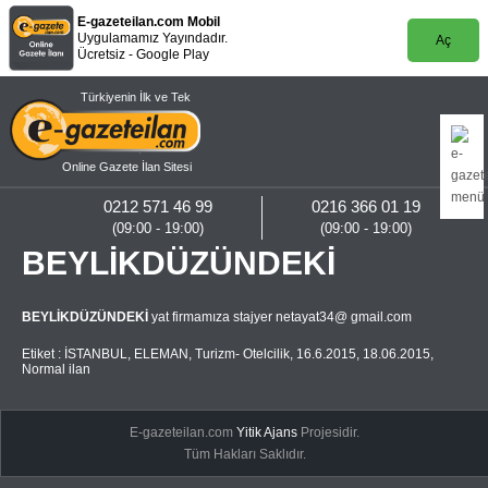
E-gazeteilan.com Mobil
Uygulamamız Yayındadır.
Aç
Ücretsiz - Google Play
Türkiyenin İlk ve Tek
Online Gazete İlan Sitesi
0212 571 46 99
0216 366 01 19
(09:00 - 19:00)
(09:00 - 19:00)
BEYLİKDÜZÜNDEKİ
BEYLİKDÜZÜNDEKİ
yat firmamıza stajyer netayat34@ gmail.com
Etiket :
İSTANBUL
,
ELEMAN
,
Turizm- Otelcilik
,
16.6.2015
,
18.06.2015
,
Normal ilan
E-gazeteilan.com
Yitik Ajans
Projesidir.
Tüm Hakları Saklıdır.