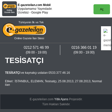
E-gazeteilan.com Mobil
Uygulamamız Yayındadır.
Aç
Ücretsiz - Google Play
Türkiyenin İlk ve Tek
Online Gazete İlan Sitesi
0212 571 46 99
0216 366 01 19
(09:00 - 19:00)
(09:00 - 19:00)
TESİSATÇI
TESİSATÇI
ve kaynakçı ustaları 0533.377.46.16
Etiket :
İSTANBUL
,
ELEMAN
,
Tesisatçı
,
25.08.2013
,
27.08.2013
,
Normal
ilan
E-gazeteilan.com
Yitik Ajans
Projesidir.
Tüm Hakları Saklıdır.