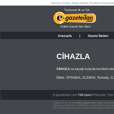
Hürriyet, Posta, Sabah Gazete Fiyatlarını Karşılaşt
Türkiyenin İlk ve Tek
Online Gazete İlan Sitesi
Anasayfa
|
Gazete İlanları
CİHAZLA
CİHAZLA
su kaçağı bulacak tecrübeli el
Etiket :
İSTANBUL
,
ELEMAN
,
Tesisatçı
,
11
E-gazeteilan.com
Yitik Ajans
Projesidir.
Tüm H
Türkiye'nin ilk ve tek
online gazete ilan sitesi
e-gazeteil
sabah gazetesine ilan verebilirsiniz. e-gazeteilan.com'a 
ilanı vermek,gazeteye vasıta ilanı vermek gibi kelimeler il