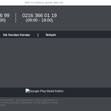
Hızlı ve kolayca gazete ilanı ver
6 99
0216 366 01 19
:00)
(09:00 - 19:00)
Sık Sorulan Sorular
|
İletişim
n.com üzerinden, posta gazetesine, hürriyet gazetesine ve
 ilan vermek,gazeteye eleman ilanı vermek,gazeteye emlak
rsiniz.