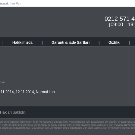
ırarak İlan Ver
0212 571 4
(09:00 - 19
|
Hakkımızda
|
Garanti & iade Şartları
|
Gizlilik
|
eman
.11.2014
,
12.11.2014
,
Normal ilan
akları Saklıdır.
an.com internet üzerinden hızlı ve kolayca gazete ilanı verebilmeniz için tasarlanan bir sitedir. e-gazeteila
ilan vermek için üye olmanız gerekmez. iş ilanı, gazete ilanı,online gazete ilanı,gazeteye ilan ver,gazeteye
e sitemize ulaşabilirsiniz. Gazeteye ilan vermeden önce sitemizde yer alan gazete ilan örneklerini inceleyebili