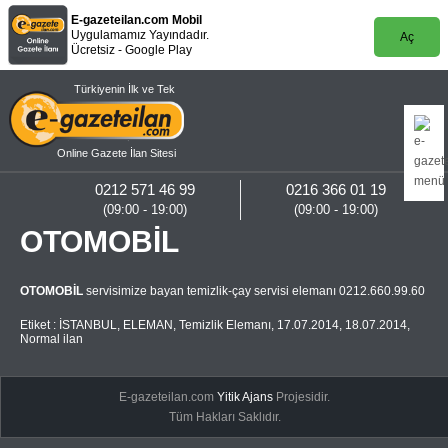
E-gazeteilan.com Mobil
Uygulamamız Yayındadır.
Aç
Ücretsiz - Google Play
Türkiyenin İlk ve Tek
Online Gazete İlan Sitesi
0212 571 46 99
0216 366 01 19
(09:00 - 19:00)
(09:00 - 19:00)
OTOMOBİL
OTOMOBİL
servisimize bayan temizlik-çay servisi elemanı 0212.660.99.60
Etiket :
İSTANBUL
,
ELEMAN
,
Temizlik Elemanı
,
17.07.2014
,
18.07.2014
,
Normal ilan
E-gazeteilan.com
Yitik Ajans
Projesidir.
Tüm Hakları Saklıdır.