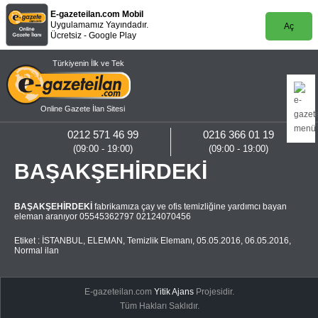
E-gazeteilan.com Mobil
Uygulamamız Yayındadır.
Aç
Ücretsiz - Google Play
Türkiyenin İlk ve Tek
Online Gazete İlan Sitesi
0212 571 46 99
0216 366 01 19
(09:00 - 19:00)
(09:00 - 19:00)
BAŞAKŞEHİRDEKİ
BAŞAKŞEHİRDEKİ
fabrikamıza çay ve ofis temizliğine yardımcı bayan
eleman aranıyor 05545362797 02124070456
Etiket :
İSTANBUL
,
ELEMAN
,
Temizlik Elemanı
,
05.05.2016
,
06.05.2016
,
Normal ilan
E-gazeteilan.com
Yitik Ajans
Projesidir.
Tüm Hakları Saklıdır.