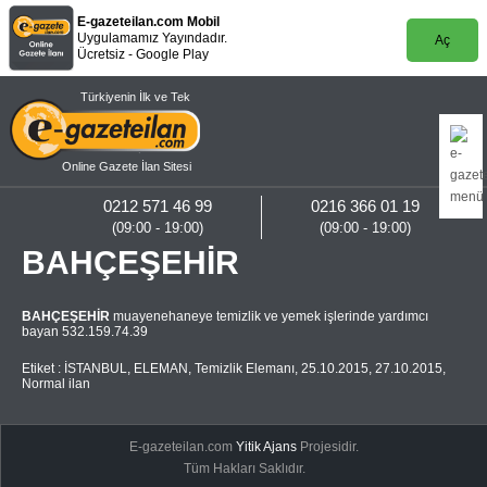
E-gazeteilan.com Mobil
Uygulamamız Yayındadır.
Aç
Ücretsiz - Google Play
Türkiyenin İlk ve Tek
Online Gazete İlan Sitesi
0212 571 46 99
0216 366 01 19
(09:00 - 19:00)
(09:00 - 19:00)
BAHÇEŞEHİR
BAHÇEŞEHİR
muayenehaneye temizlik ve yemek işlerinde yardımcı
bayan 532.159.74.39
Etiket :
İSTANBUL
,
ELEMAN
,
Temizlik Elemanı
,
25.10.2015
,
27.10.2015
,
Normal ilan
E-gazeteilan.com
Yitik Ajans
Projesidir.
Tüm Hakları Saklıdır.