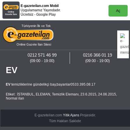
E-gazeteilan.com Mobil
Uygulamamız Yayındadır.
Aç
Ücretsiz - Google Play
Türkiyenin İlk ve Tek
Online Gazete İlan Sitesi
0212 571 46 99
0216 366 01 19
(09:00 - 19:00)
(09:00 - 19:00)
EV
EV
temizliklerine gündelikçi bay,bayanlar0533.395.08.17
Etiket :
İSTANBUL
,
ELEMAN
,
Temizlik Elemanı
,
23.6.2015
,
24.06.2015
,
Normal ilan
E-gazeteilan.com
Yitik Ajans
Projesidir.
Tüm Hakları Saklıdır.