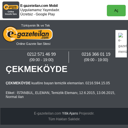
E-gazeteilan.com Mobil
Uygulamamız Yayındadır.
Aç
Ücretsiz - Google Play
Türkiyenin İlk ve Tek
Online Gazete İlan Sitesi
0212 571 46 99
0216 366 01 19
(09:00 - 19:00)
(09:00 - 19:00)
ÇEKMEKÖYDE
ÇEKMEKÖYDE
kuaföre bayan temizlik elemanları. 0216.594.15.05
Etiket :
İSTANBUL
,
ELEMAN
,
Temizlik Elemanı
,
12.6.2015
,
13.06.2015
,
Normal ilan
E-gazeteilan.com
Yitik Ajans
Projesidir.
Tüm Hakları Saklıdır.