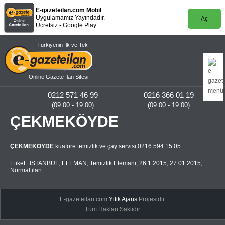
E-gazeteilan.com Mobil
Uygulamamız Yayındadır.
Aç
Ücretsiz - Google Play
Türkiyenin İlk ve Tek
Online Gazete İlan Sitesi
0212 571 46 99
0216 366 01 19
(09:00 - 19:00)
(09:00 - 19:00)
ÇEKMEKÖYDE
ÇEKMEKÖYDE
kuaföre temizlik ve çay servisi 0216.594.15.05
Etiket :
İSTANBUL
,
ELEMAN
,
Temizlik Elemanı
,
26.1.2015
,
27.01.2015
,
Normal ilan
E-gazeteilan.com
Yitik Ajans
Projesidir.
Tüm Hakları Saklıdır.