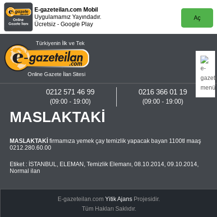
E-gazeteilan.com Mobil
Uygulamamız Yayındadır.
Aç
Ücretsiz - Google Play
Türkiyenin İlk ve Tek
Online Gazete İlan Sitesi
0212 571 46 99
0216 366 01 19
(09:00 - 19:00)
(09:00 - 19:00)
MASLAKTAKİ
MASLAKTAKİ
firmamıza yemek çay temizlik yapacak bayan 1100tl maaş
0212.280.60.00
Etiket :
İSTANBUL
,
ELEMAN
,
Temizlik Elemanı
,
08.10.2014
,
09.10.2014
,
Normal ilan
E-gazeteilan.com
Yitik Ajans
Projesidir.
Tüm Hakları Saklıdır.