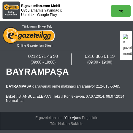
E-gazeteilan.com Mobil
Uygulamamız Yayındadır.
Aç
Ücretsiz - Google Play
Türkiyenin İlk ve Tek
Online Gazete İlan Sitesi
0212 571 46 99
0216 366 01 19
(09:00 - 19:00)
(09:00 - 19:00)
BAYRAMPAŞA
BAYRAMPAŞA
da yuvarlak örme makinacıları aranıyor 212-613-50-85
Etiket :
İSTANBUL
,
ELEMAN
,
Tekstil Konfeksiyon
,
07.07.2014
,
08.07.2014
,
Normal ilan
E-gazeteilan.com
Yitik Ajans
Projesidir.
Tüm Hakları Saklıdır.