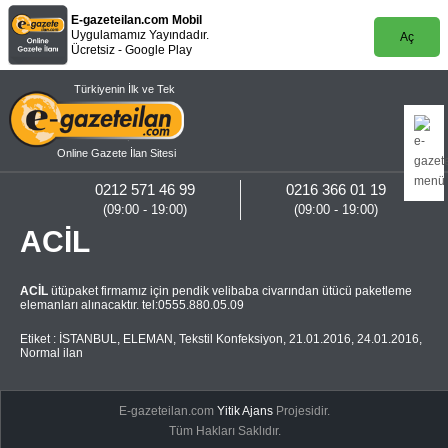
E-gazeteilan.com Mobil
Uygulamamız Yayındadır.
Aç
Ücretsiz - Google Play
Türkiyenin İlk ve Tek
Online Gazete İlan Sitesi
0212 571 46 99
0216 366 01 19
(09:00 - 19:00)
(09:00 - 19:00)
ACİL
ACİL
ütüpaket firmamız için pendik velibaba civarından ütücü paketleme
elemanları alınacaktır. tel:0555.880.05.09
Etiket :
İSTANBUL
,
ELEMAN
,
Tekstil Konfeksiyon
,
21.01.2016
,
24.01.2016
,
Normal ilan
E-gazeteilan.com
Yitik Ajans
Projesidir.
Tüm Hakları Saklıdır.