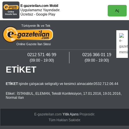
E-gazeteilan.com Mobil
Uygulamamız Yayındadır.
Aç
Ücretsiz - Google Play
Türkiyenin İlk ve Tek
Online Gazete İlan Sitesi
0212 571 46 99
0216 366 01 19
(09:00 - 19:00)
(09:00 - 19:00)
ETİKET
ETİKET
işinde çalışacak seligrafçı ve kesimci alınacaktır.0532.712.06.44
Etiket :
İSTANBUL
,
ELEMAN
,
Tekstil Konfeksiyon
,
17.01.2016
,
19.01.2016
,
Normal ilan
E-gazeteilan.com
Yitik Ajans
Projesidir.
Tüm Hakları Saklıdır.