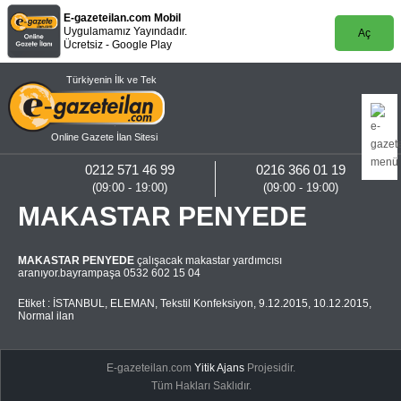
E-gazeteilan.com Mobil
Uygulamamız Yayındadır.
Aç
Ücretsiz - Google Play
Türkiyenin İlk ve Tek
Online Gazete İlan Sitesi
0212 571 46 99
0216 366 01 19
(09:00 - 19:00)
(09:00 - 19:00)
MAKASTAR PENYEDE
MAKASTAR PENYEDE
çalışacak makastar yardımcısı
aranıyor.bayrampaşa 0532 602 15 04
Etiket :
İSTANBUL
,
ELEMAN
,
Tekstil Konfeksiyon
,
9.12.2015
,
10.12.2015
,
Normal ilan
E-gazeteilan.com
Yitik Ajans
Projesidir.
Tüm Hakları Saklıdır.