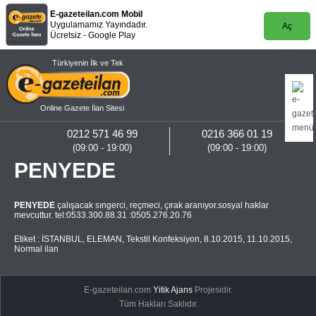
E-gazeteilan.com Mobil
Uygulamamız Yayındadır.
Aç
Ücretsiz - Google Play
Türkiyenin İlk ve Tek
Online Gazete İlan Sitesi
0212 571 46 99
0216 366 01 19
(09:00 - 19:00)
(09:00 - 19:00)
PENYEDE
PENYEDE
çalışacak sıngerci, reçmeci, çırak aranıyor.sosyal haklar
mevcuttur. tel:0533.300.88.31 :0505.276.20.76
Etiket :
İSTANBUL
,
ELEMAN
,
Tekstil Konfeksiyon
,
8.10.2015
,
11.10.2015
,
Normal ilan
E-gazeteilan.com
Yitik Ajans
Projesidir.
Tüm Hakları Saklıdır.