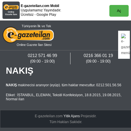
E-gazeteilan.com Mobil
Uygulamamız Yayındadır.
Aç
Ücretsiz - Google Play
Türkiyenin İlk ve Tek
Online Gazete İlan Sitesi
0212 571 46 99
0216 366 01 19
(09:00 - 19:00)
(09:00 - 19:00)
NAKIŞ
NAKIŞ
makinecisi aranıyor (eyüp). tüm haklar mevcuttur. 0212.501.56.56
Etiket :
İSTANBUL
,
ELEMAN
,
Tekstil Konfeksiyon
,
18.8.2015
,
19.08.2015
,
Normal ilan
E-gazeteilan.com
Yitik Ajans
Projesidir.
Tüm Hakları Saklıdır.