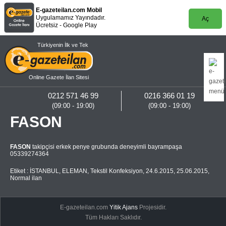
E-gazeteilan.com Mobil
Uygulamamız Yayındadır.
Aç
Ücretsiz - Google Play
Türkiyenin İlk ve Tek
Online Gazete İlan Sitesi
0212 571 46 99
0216 366 01 19
(09:00 - 19:00)
(09:00 - 19:00)
FASON
FASON
takipçisi erkek penye grubunda deneyimli bayrampaşa
05339274364
Etiket :
İSTANBUL
,
ELEMAN
,
Tekstil Konfeksiyon
,
24.6.2015
,
25.06.2015
,
Normal ilan
E-gazeteilan.com
Yitik Ajans
Projesidir.
Tüm Hakları Saklıdır.