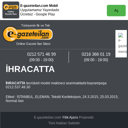
E-gazeteilan.com Mobil
Uygulamamız Yayındadır.
Aç
Ücretsiz - Google Play
Türkiyenin İlk ve Tek
Online Gazete İlan Sitesi
0212 571 46 99
0216 366 01 19
(09:00 - 19:00)
(09:00 - 19:00)
İHRACATTA
İHRACATTA
tecrübeli model makineci aranmaktadır.bayrampaşa
0212.537.48.30
Etiket :
İSTANBUL
,
ELEMAN
,
Tekstil Konfeksiyon
,
24.3.2015
,
25.03.2015
,
Normal ilan
E-gazeteilan.com
Yitik Ajans
Projesidir.
Tüm Hakları Saklıdır.