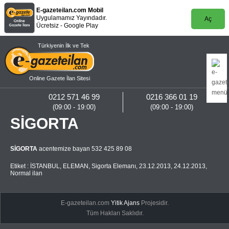
E-gazeteilan.com Mobil
Uygulamamız Yayındadır.
Aç
Ücretsiz - Google Play
Türkiyenin İlk ve Tek
Online Gazete İlan Sitesi
0212 571 46 99
0216 366 01 19
(09:00 - 19:00)
(09:00 - 19:00)
SİGORTA
SİGORTA
acentemize bayan 532 425 89 08
Etiket :
İSTANBUL
,
ELEMAN
,
Sigorta Elemanı
,
23.12.2013
,
24.12.2013
,
Normal ilan
E-gazeteilan.com
Yitik Ajans
Projesidir.
Tüm Hakları Saklıdır.