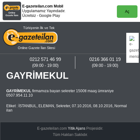
E-gazeteilan.com Mobil
Uygulamamız Yayındadır.
Aç
Ücretsiz - Google Play
Türkiyenin İlk ve Tek
Online Gazete İlan Sitesi
0212 571 46 99
0216 366 01 19
(09:00 - 19:00)
(09:00 - 19:00)
GAYRİMEKUL
GAYRİMEKUL
firmamıza bayan sekreter 1500tl maaş ümraniye
0507.954.11.10
Etiket :
İSTANBUL
,
ELEMAN
,
Sekreter
,
07.10.2016
,
08.10.2016
,
Normal
ilan
E-gazeteilan.com
Yitik Ajans
Projesidir.
Tüm Hakları Saklıdır.