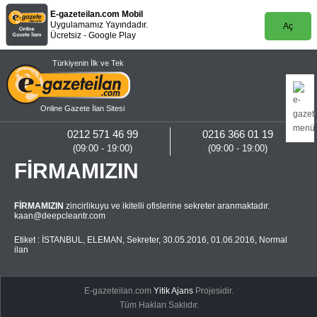
E-gazeteilan.com Mobil
Uygulamamız Yayındadır.
Aç
Ücretsiz - Google Play
Türkiyenin İlk ve Tek
Online Gazete İlan Sitesi
0212 571 46 99
0216 366 01 19
(09:00 - 19:00)
(09:00 - 19:00)
FİRMAMIZIN
FİRMAMIZIN
zincirlikuyu ve ikitelli ofislerine sekreter aranmaktadır.
kaan@deepcleantr.com
Etiket :
İSTANBUL
,
ELEMAN
,
Sekreter
,
30.05.2016
,
01.06.2016
,
Normal
ilan
E-gazeteilan.com
Yitik Ajans
Projesidir.
Tüm Hakları Saklıdır.