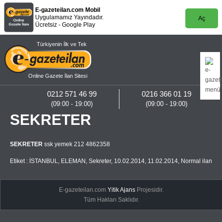
E-gazeteilan.com Mobil
Uygulamamız Yayındadır.
Aç
Ücretsiz - Google Play
Türkiyenin İlk ve Tek
Online Gazete İlan Sitesi
0212 571 46 99
0216 366 01 19
(09:00 - 19:00)
(09:00 - 19:00)
SEKRETER
SEKRETER
ssk yemek 212 4862358
Etiket :
İSTANBUL
,
ELEMAN
,
Sekreter
,
10.02.2014
,
11.02.2014
,
Normal ilan
E-gazeteilan.com
Yitik Ajans
Projesidir.
Tüm Hakları Saklıdır.