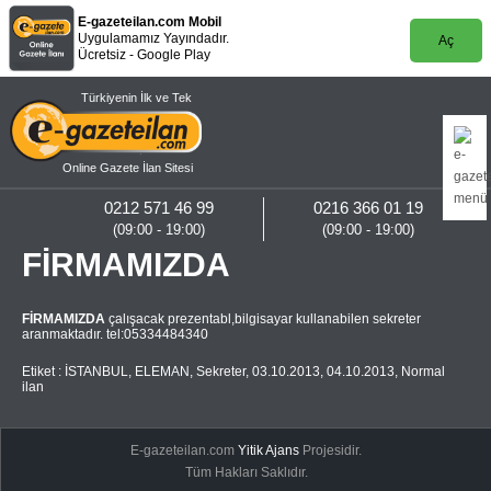
E-gazeteilan.com Mobil
Uygulamamız Yayındadır.
Aç
Ücretsiz - Google Play
Türkiyenin İlk ve Tek
Online Gazete İlan Sitesi
0212 571 46 99
0216 366 01 19
(09:00 - 19:00)
(09:00 - 19:00)
FİRMAMIZDA
FİRMAMIZDA
çalışacak prezentabl,bilgisayar kullanabilen sekreter
aranmaktadır. tel:05334484340
Etiket :
İSTANBUL
,
ELEMAN
,
Sekreter
,
03.10.2013
,
04.10.2013
,
Normal
ilan
E-gazeteilan.com
Yitik Ajans
Projesidir.
Tüm Hakları Saklıdır.