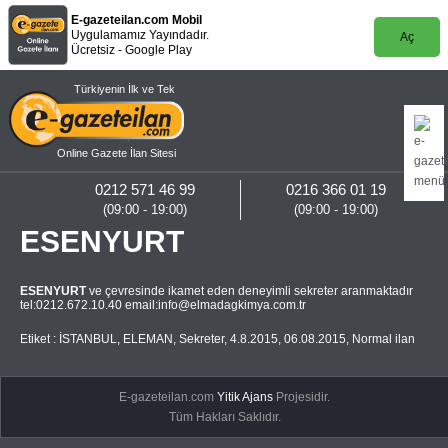
E-gazeteilan.com Mobil
Uygulamamız Yayındadır.
Aç
Ücretsiz - Google Play
Türkiyenin İlk ve Tek
Online Gazete İlan Sitesi
0212 571 46 99
0216 366 01 19
(09:00 - 19:00)
(09:00 - 19:00)
ESENYURT
ESENYURT
ve çevresinde ikamet eden deneyimli sekreter aranmaktadır
tel:0212.672.10.40 email:
info@elmadagkimya.com.tr
Etiket :
İSTANBUL
,
ELEMAN
,
Sekreter
,
4.8.2015
,
06.08.2015
,
Normal ilan
E-gazeteilan.com
Yitik Ajans
Projesidir.
Tüm Hakları Saklıdır.