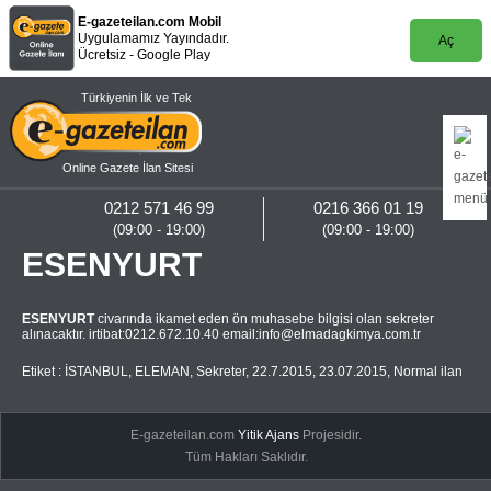
E-gazeteilan.com Mobil
Uygulamamız Yayındadır.
Aç
Ücretsiz - Google Play
Türkiyenin İlk ve Tek
Online Gazete İlan Sitesi
0212 571 46 99
0216 366 01 19
(09:00 - 19:00)
(09:00 - 19:00)
ESENYURT
ESENYURT
civarında ikamet eden ön muhasebe bilgisi olan sekreter
alınacaktır. irtibat:0212.672.10.40 email:
info@elmadagkimya.com.tr
Etiket :
İSTANBUL
,
ELEMAN
,
Sekreter
,
22.7.2015
,
23.07.2015
,
Normal ilan
E-gazeteilan.com
Yitik Ajans
Projesidir.
Tüm Hakları Saklıdır.