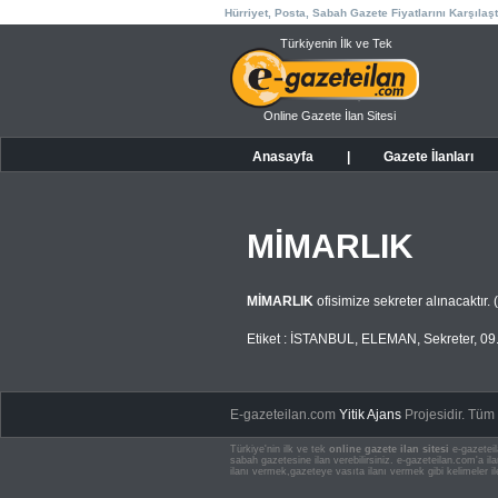
Hürriyet, Posta, Sabah Gazete Fiyatlarını Karşılaşt
Türkiyenin İlk ve Tek
Online Gazete İlan Sitesi
Anasayfa
|
Gazete İlanları
MİMARLIK
MİMARLIK
ofisimize sekreter alınacaktır
Etiket :
İSTANBUL
,
ELEMAN
,
Sekreter
,
09
E-gazeteilan.com
Yitik Ajans
Projesidir.
Tüm H
Türkiye'nin ilk ve tek
online gazete ilan sitesi
e-gazeteil
sabah gazetesine ilan verebilirsiniz. e-gazeteilan.com'a 
ilanı vermek,gazeteye vasıta ilanı vermek gibi kelimeler il