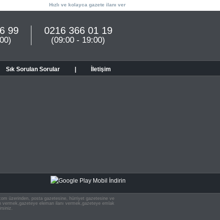
Hızlı ve kolayca gazete ilanı ver
6 99
0216 366 01 19
:00)
(09:00 - 19:00)
Sık Sorulan Sorular
|
İletişim
n.com üzerinden, posta gazetesine, hürriyet gazetesine ve
 ilan vermek,gazeteye eleman ilanı vermek,gazeteye emlak
rsiniz.