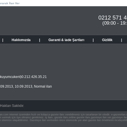
ırarak İlan Ver
0212 571 4
(09:00 - 19
|
Hakkımızda
|
Garanti & iade Şartları
|
Gizlilik
|
. (kuyumcukent)0.212.426.35.21
.09.2013
,
10.09.2013
,
Normal ilan
akları Saklıdır.
an.com internet üzerinden hızlı ve kolayca gazete ilanı verebilmeniz için tasarlanan bir sitedir. e-gazeteila
ilan vermek için üye olmanız gerekmez. iş ilanı, gazete ilanı,online gazete ilanı,gazeteye ilan ver,gazeteye
e sitemize ulaşabilirsiniz. Gazeteye ilan vermeden önce sitemizde yer alan gazete ilan örneklerini inceleyebili