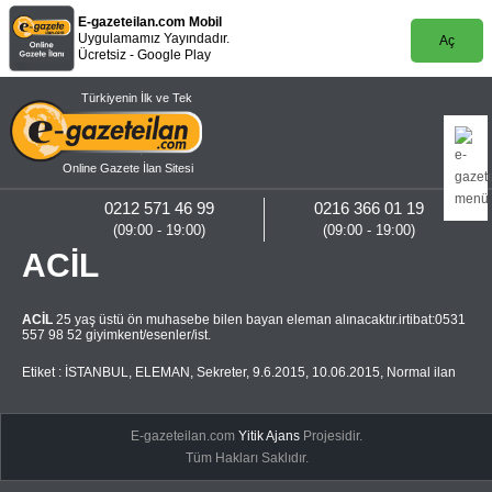
E-gazeteilan.com Mobil
Uygulamamız Yayındadır.
Aç
Ücretsiz - Google Play
Türkiyenin İlk ve Tek
Online Gazete İlan Sitesi
0212 571 46 99
0216 366 01 19
(09:00 - 19:00)
(09:00 - 19:00)
ACİL
ACİL
25 yaş üstü ön muhasebe bilen bayan eleman alınacaktır.irtibat:0531
557 98 52 giyimkent/esenler/ist.
Etiket :
İSTANBUL
,
ELEMAN
,
Sekreter
,
9.6.2015
,
10.06.2015
,
Normal ilan
E-gazeteilan.com
Yitik Ajans
Projesidir.
Tüm Hakları Saklıdır.