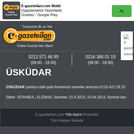
E-gazeteilan.com Mobil
Uygulamamız Yayındadır.
Aç
Ücretsiz - Google Play
Türkiyenin İlk ve Tek
Online Gazete İlan Sitesi
0212 571 46 99
0216 366 01 19
(09:00 - 19:00)
(09:00 - 19:00)
ÜSKÜDAR
ÜSKÜDAR
çamlıca daki gıda firmamıza sekreter aranıyor.0216.422.28.25
Etiket :
İSTANBUL
,
ELEMAN
,
Sekreter
,
15.4.2015
,
16.04.2015
,
Normal ilan
E-gazeteilan.com
Yitik Ajans
Projesidir.
Tüm Hakları Saklıdır.