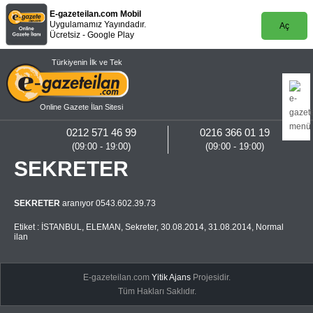
E-gazeteilan.com Mobil
Uygulamamız Yayındadır.
Aç
Ücretsiz - Google Play
Türkiyenin İlk ve Tek
Online Gazete İlan Sitesi
0212 571 46 99
0216 366 01 19
(09:00 - 19:00)
(09:00 - 19:00)
SEKRETER
SEKRETER
aranıyor 0543.602.39.73
Etiket :
İSTANBUL
,
ELEMAN
,
Sekreter
,
30.08.2014
,
31.08.2014
,
Normal
ilan
E-gazeteilan.com
Yitik Ajans
Projesidir.
Tüm Hakları Saklıdır.