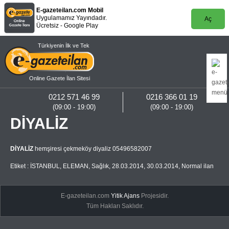
E-gazeteilan.com Mobil
Uygulamamız Yayındadır.
Aç
Ücretsiz - Google Play
Türkiyenin İlk ve Tek
Online Gazete İlan Sitesi
0212 571 46 99
0216 366 01 19
(09:00 - 19:00)
(09:00 - 19:00)
DİYALİZ
DİYALİZ
hemşiresi çekmeköy diyaliz 05496582007
Etiket :
İSTANBUL
,
ELEMAN
,
Sağlık
,
28.03.2014
,
30.03.2014
,
Normal ilan
E-gazeteilan.com
Yitik Ajans
Projesidir.
Tüm Hakları Saklıdır.